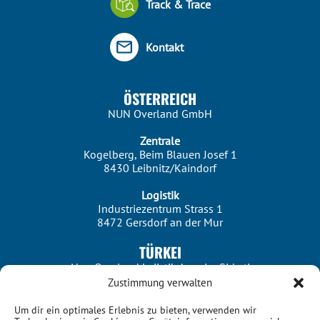
Track & Trace
Kontakt
ÖSTERREICH
NUN Overland GmbH
Zentrale
Kogelberg, Beim Blauen Josef 1
8430 Leibnitz/Kaindorf
Logistik
Industriezentrum Strass 1
8472 Gersdorf an der Mur
TÜRKEI
Nun Overland Lojistik Anonim Şirketi
Zustimmung verwalten
Istanbul
Merkez Mah. Dereboyu Cad. No:56 Kat:5
Um dir ein optimales Erlebnis zu bieten, verwenden wir